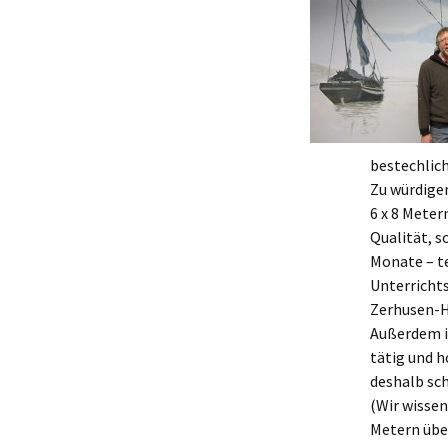
Die 
Mord
bestechlic
Zu würdige
6 x 8 Meter
Qualität, 
Monate – te
Unterrichts
Zerhusen-H
Außerdem i
tätig und 
deshalb sc
(Wir wissen
Metern über