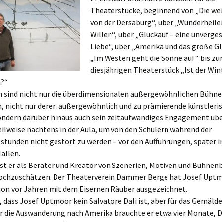
Theaterstücke, beginnend von „Die we
Räuber vom
von der Dersaburg“, über „Wunderheile
kuhlenberg (2005)
Willen“, über „Glückauf – eine unverge
Liebe“, über „Amerika und das große Gl
„Im Westen geht die Sonne auf“ bis z
diesjährigen Theaterstück „Ist der Win
h?“
n sind nicht nur die überdimensionalen außergewöhnlichen Bühne
n, nicht nur deren außergewöhnlich und zu prämierende künstleri
sondern darüber hinaus auch sein zeitaufwändiges Engagement übe
ilweise nächtens in der Aula, um von den Schülern während der
stunden nicht gestört zu werden – vor den Aufführungen, später i
allen.
st er als Berater und Kreator von Szenerien, Motiven und Bühnenb
hochzuschätzen. Der Theaterverein Dammer Berge hat Josef Upt
hon vor Jahren mit dem Eisernen Räuber ausgezeichnet.
, dass Josef Uptmoor kein Salvatore Dali ist, aber für das Gemälde
 die Auswanderung nach Amerika brauchte er etwa vier Monate, Da