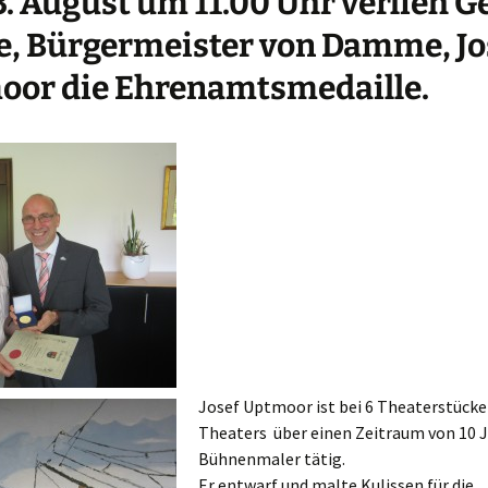
. August um 11.00 Uhr verlieh G
Räuber vom
kuhlenberg (2019)
, Bürgermeister von Damme, Jo
oor die Ehrenamtsmedaille.
o & Julia
weiße Frau vom der
saburg
erheiler wider
en
kauf – eine
rgessene Liebe
ika und das große
k
esten geht die
Josef Uptmoor ist bei 6 Theaterstücke
e auf
Theaters über einen Zeitraum von 10 J
der Winter
Bühnenmaler tätig.
echlich?
Er entwarf und malte Kulissen für die