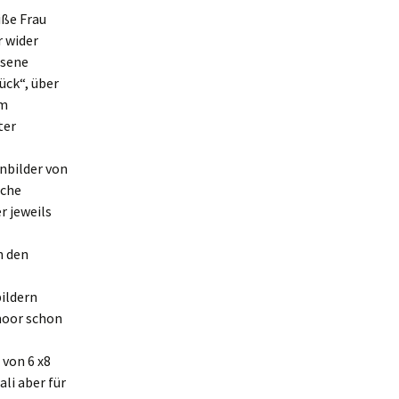
iße Frau
r wider
ssene
ück“, über
um
ter
nbilder von
sche
r jeweils
n den
ildern
moor schon
 von 6 x8
li aber für