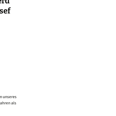
erd
sef
n unseres
ahren als