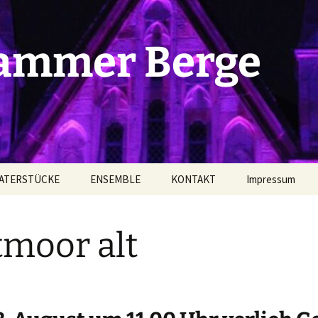
Dammer Berge
ATERSTÜCKE
ENSEMBLE
KONTAKT
Impressum
elles Theaterstück
Schauspieler l
moor alt
Sohn zweier Väter
Schauspieler ll
Junge, der Hitler
Schauspieler III
 Kreuz legte
itstitel)