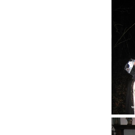
Die 
Mord