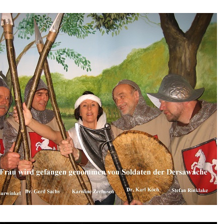
Räuber vom
kuhlenberg (2019)
o & Julia
weiße Frau vom der
aburg
erheiler wider
en
kauf – eine
rgessene Liebe
ika und das große
k
esten geht die
e auf
der Winter
echlich?