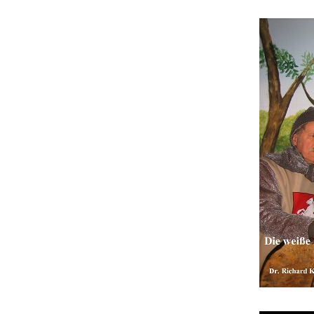
Die 
Mord
Rome
Die 
Ders
Wund
Will
Glüc
unve
Amer
Glüc
Im W
Sonn
Ist 
best