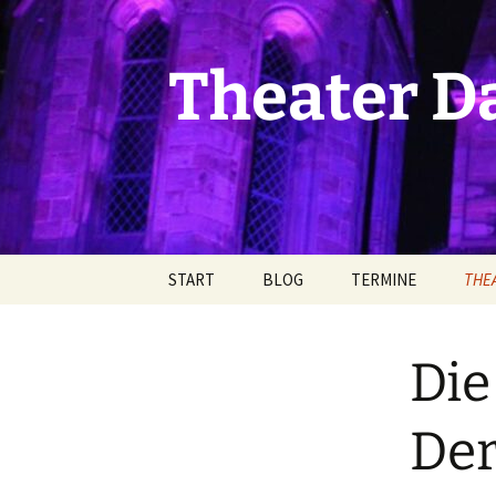
Zum
Inhalt
springen
Theater 
START
BLOG
TERMINE
THE
ARTIKEL
Aktu
Die
Der 
Der 
Der
aufs
(Arbe