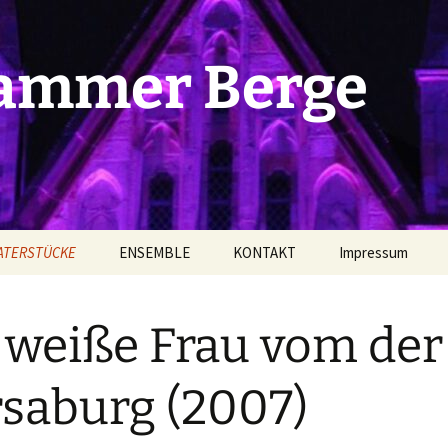
Dammer Berge
ATERSTÜCKE
ENSEMBLE
KONTAKT
Impressum
elles Theaterstück
Schauspieler l
 weiße Frau vom der
Sohn zweier Väter
Schauspieler ll
Junge, der Hitler
Schauspieler III
saburg (2007)
 Kreuz legte
itstitel)